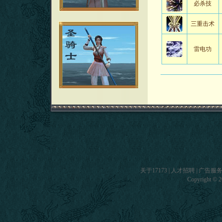
必杀技
三重击术
雷电功
关于17173
|
人才招聘
|
广告服
Copyright © 20