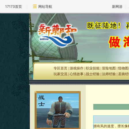
17173首页
网站导航
新网游
专区首页
|
游戏操作
|
职业技能
|
冒险地图
|
怪物图
玩家交流
|
心情故事
|
战士经验
|
法师经验
|
圣骑经
拥有风的速度，擅长像