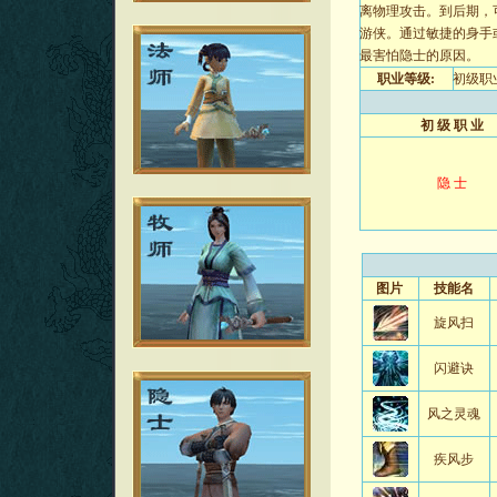
离物理攻击。到后期，
游侠。通过敏捷的身手
最害怕隐士的原因。
职业等级:
初级职
初 级 职 业
隐 士
图片
技能名
旋风扫
闪避诀
风之灵魂
疾风步