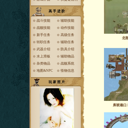
高 手 进 阶
⊙
战斗技能
⊙
辅助技能
⊙
战舰技能
⊙
动作技能
⊙
新手任务
⊙
高级任务
北
⊙
转职任务
⊙
辅助任务
⊙
武器介绍
⊙
防具介绍
⊙
水上滑板
⊙
辅助物品
⊙
杂类物品
⊙
战舰系统
⊙
地图&NPC
⊙
怪物信息
玩 家 照 片
库班港口