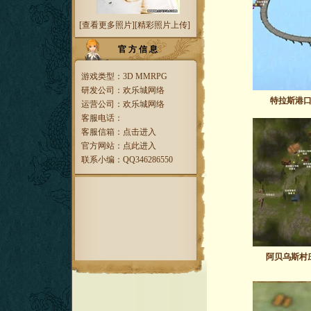
[
查看更多照片
][
精彩照片上传
]
官 方 信 息
游戏类型：3D MMRPG
研发公司：欢乐城网络
特拉斯港
运营公司：欢乐城网络
客服电话：
客服信箱：
点击进入
官方网站：
点此进入
联系小编：QQ346286550
阿贝乌斯村