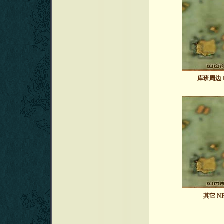
库班周边
其它
N