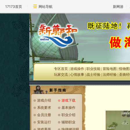
17173首页
网站导航
新网游
专区首页
|
游戏操作
|
职业技能
|
冒险地图
|
怪物图
玩家交流
|
心情故事
|
战士经验
|
法师经验
|
圣骑经
新 手 指 南
⊙
游戏介绍
⊙
游戏下载
⊙
系统要求
⊙
基本操作
⊙
会员注册
⊙
职业介绍
⊙
安装运行
⊙
辅助职业
⊙
游戏界面
⊙
快捷键说明