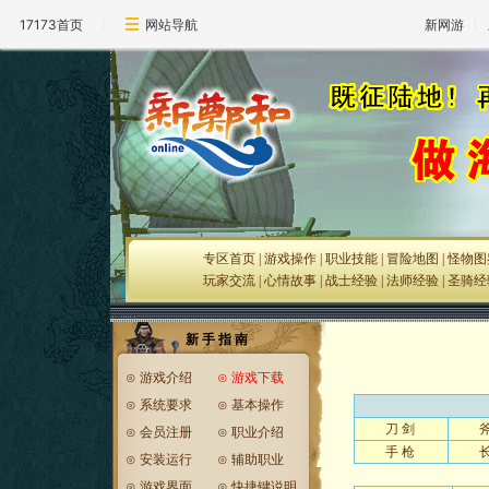
17173首页
网站导航
新网游
专区首页
|
游戏操作
|
职业技能
|
冒险地图
|
怪物图
玩家交流
|
心情故事
|
战士经验
|
法师经验
|
圣骑经
新 手 指 南
⊙
游戏介绍
⊙
游戏下载
⊙
系统要求
⊙
基本操作
刀 剑
⊙
会员注册
⊙
职业介绍
手 枪
⊙
安装运行
⊙
辅助职业
⊙
游戏界面
⊙
快捷键说明