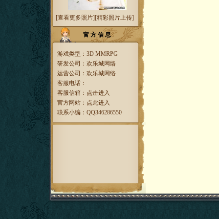
[
查看更多照片
][
精彩照片上传
]
官 方 信 息
游戏类型：3D MMRPG
研发公司：欢乐城网络
运营公司：欢乐城网络
客服电话：
客服信箱：
点击进入
官方网站：
点此进入
联系小编：QQ346286550