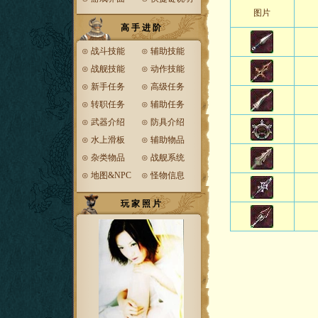
图片
高 手 进 阶
⊙
战斗技能
⊙
辅助技能
⊙
战舰技能
⊙
动作技能
⊙
新手任务
⊙
高级任务
⊙
转职任务
⊙
辅助任务
⊙
武器介绍
⊙
防具介绍
⊙
水上滑板
⊙
辅助物品
⊙
杂类物品
⊙
战舰系统
⊙
地图&NPC
⊙
怪物信息
玩 家 照 片