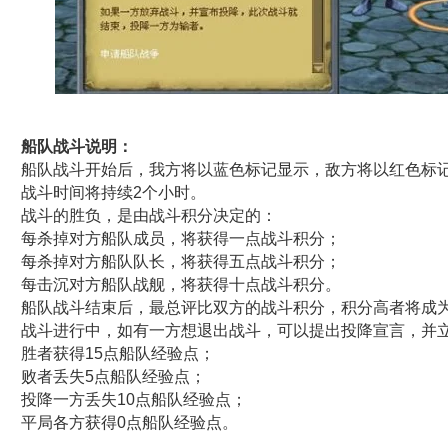
船队战斗说明：
船队战斗开始后，我方将以蓝色标记显示，敌方将以红色标
战斗时间将持续2个小时。
战斗的胜负，是由战斗积分决定的：
每杀掉对方船队成员，将获得一点战斗积分；
每杀掉对方船队队长，将获得五点战斗积分；
每击沉对方船队战舰，将获得十点战斗积分。
船队战斗结束后，最总评比双方的战斗积分，积分高者将成
战斗进行中，如有一方想退出战斗，可以提出投降宣言，并
胜者获得15点船队经验点；
败者丢失5点船队经验点；
投降一方丢失10点船队经验点；
平局各方获得0点船队经验点。