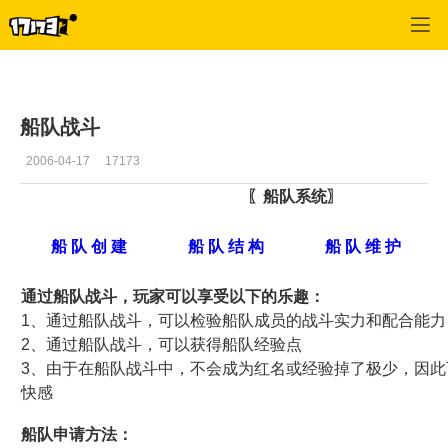
专区_《新郑和OL》
>
游戏基本资料
>
正文
船队战斗
2006-04-17
17173
〖船队系统〗
船 队 创 建
船 队 结 构
船 队 维 护
通过船队战斗，玩家可以享受以下的乐趣：
1、通过船队战斗，可以检验船队成员的战斗实力和配合能力
2、通过船队战斗，可以获得船队经验点
3、由于在船队战斗中，不会成为红名或经验掉了极少，因此
快感
船队申请方法：